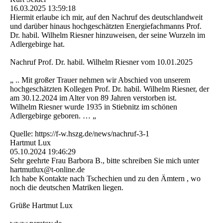
16.03.2025
13:59:18
Hiermit erlaube ich mir, auf den Nachruf des deutschlandweit
und darüber hinaus hochgeschätzten Energiefachmanns Prof.
Dr. habil. Wilhelm Riesner hinzuweisen, der seine Wurzeln im
Adlergebirge hat.
Nachruf Prof. Dr. habil. Wilhelm Riesner vom 10.01.2025
„ .. Mit großer Trauer nehmen wir Abschied von unserem
hochgeschätzten Kollegen Prof. Dr. habil. Wilhelm Riesner, der
am 30.12.2024 im Alter von 89 Jahren verstorben ist.
Wilhelm Riesner wurde 1935 in Stiebnitz im schönen
Adlergebirge geboren. … „
Quelle: https:­//­f-­w.­hszg.­de/­news/­nachruf-­3-­1
Hartmut Lux
05.10.2024
19:46:29
Sehr geehrte Frau Barbora B., bitte schreiben Sie mich unter
hartmutlux@t-online.de
Ich habe Kontakte nach Tschechien und zu den Ämtern , wo
noch die deutschen Matriken liegen.
Grüße Hartmut Lux