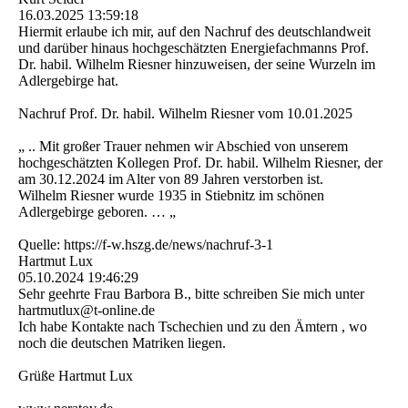
16.03.2025
13:59:18
Hiermit erlaube ich mir, auf den Nachruf des deutschlandweit
und darüber hinaus hochgeschätzten Energiefachmanns Prof.
Dr. habil. Wilhelm Riesner hinzuweisen, der seine Wurzeln im
Adlergebirge hat.
Nachruf Prof. Dr. habil. Wilhelm Riesner vom 10.01.2025
„ .. Mit großer Trauer nehmen wir Abschied von unserem
hochgeschätzten Kollegen Prof. Dr. habil. Wilhelm Riesner, der
am 30.12.2024 im Alter von 89 Jahren verstorben ist.
Wilhelm Riesner wurde 1935 in Stiebnitz im schönen
Adlergebirge geboren. … „
Quelle: https:­//­f-­w.­hszg.­de/­news/­nachruf-­3-­1
Hartmut Lux
05.10.2024
19:46:29
Sehr geehrte Frau Barbora B., bitte schreiben Sie mich unter
hartmutlux@t-online.de
Ich habe Kontakte nach Tschechien und zu den Ämtern , wo
noch die deutschen Matriken liegen.
Grüße Hartmut Lux