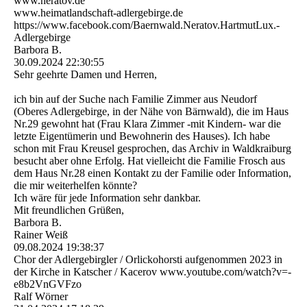
www.neratov.de
www.­heimatlandschaft-­adlergebirge.­de
https:­//­www.­facebook.­com/­Baernwald.­Neratov.­HartmutLux.­
Adlergebirge
Barbora B.
30.09.2024
22:30:55
Sehr geehrte Damen und Herren,
ich bin auf der Suche nach Familie Zimmer aus Neudorf
(Oberes Adlergebirge, in der Nähe von Bärnwald), die im Haus
Nr.29 gewohnt hat (Frau Klara Zimmer -mit Kindern- war die
letzte Eigentümerin und Bewohnerin des Hauses). Ich habe
schon mit Frau Kreusel gesprochen, das Archiv in Waldkraiburg
besucht aber ohne Erfolg. Hat vielleicht die Familie Frosch aus
dem Haus Nr.28 einen Kontakt zu der Familie oder Information,
die mir weiterhelfen könnte?
Ich wäre für jede Information sehr dankbar.
Mit freundlichen Grüßen,
Barbora B.
Rainer Weiß
09.08.2024
19:38:37
Chor der Adlergebirgler / Orlickohorsti aufgenommen 2023 in
der Kirche in Katscher / Kacerov www.­youtube.­com/­watch?­v=­
e8b2VnGVFzo
Ralf Wörner